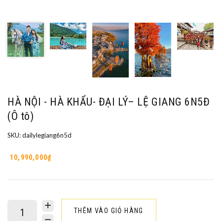
HÀ NỘI - HÀ KHẨU- ĐẠI LÝ– LỆ GIANG 6N5Đ
(Ô tô)
SKU:
dailylegiang6n5d
10,990,000₫
THÊM VÀO GIỎ HÀNG