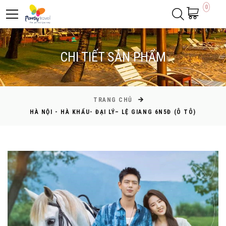
0
CHI TIẾT SẢN PHẨM
TRANG CHỦ
HÀ NỘI - HÀ KHẨU- ĐẠI LÝ– LỆ GIANG 6N5Đ (Ô TÔ)