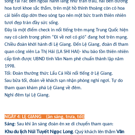
sống rải rác bên ngoài hành lang như trân trâu, hai bên đường
hoa tươi khoe sắc thắm, trên mặt hồ thỉnh thoảng còn có hoa
cải biển dập dờn theo sóng tạo nên một bức tranh thiên nhiên
tươi đẹp tràn đầy sức sống.
Đây là một điểm check in nổi tiếng trên mạng Trung Quốc hiện
nay có cảnh trong phim “Đi về nơi có gió” đang hot trên mạng.
Chiều đoàn khởi hành đi Lệ Giang. Đến Lệ Giang, đoàn đi tham
quan công viên La Thị Hải (LA SHI HAI)- khu bảo tồn thiên nhiên
cấp tỉnh được UBND tỉnh Vân Nam phê chuẩn thành lập năm
1998.
Tối: Đoàn thưởng thức Lẩu Cá Hồi nổi tiếng ở Lệ Giang.
Sau bữa tối, đoàn về khách sạn nhận phòng nghỉ ngơi. Tự do
tham quan khám phá Lệ Giang về đêm.
Nghỉ đêm tại Lệ Giang.
NGÀY 4: LỆ GIANG (ăn sáng, trưa, tối)
Sáng
: Sau khi ăn sáng đoàn ên xe di chuyển tham quan:
Khu du lịch Núi Tuyết Ngọc Long
. Quý khách lên thăm
Vân