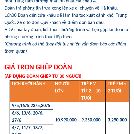
một trung tâm thương mại lớn nhất cỉa châu Á.
Đoàn trả phòng ăn trưa xong lên xe di chuyển về Hà Khẩu.
16h00 Đoàn đến cửa khẩu để làm thủ tục xuất cảnh khỏi Trung
Quốc. Xe ô tô đón Quý khách về điểm đón ban đầu.
HDV chia tay đoàn, kết thúc chương trình và hẹn gặp lại đoàn ở
những chương trình tour tiếp theo.
(Chương trình có thể thay đổi tuy nhiên vẫn đảm bảo các điểm
tham quan)
GIÁ TRỌN GHÉP ĐOÀN
(ÁP DỤNG ĐOÀN GHÉP TỪ 30 NGƯỜI)
LỊCH KHỞI HÀNH
NGƯỜI
TRẺ EM
TRẺ EM <
LỚN
TỪ 2 – 10
2 TUỔI
TUỔI
9/5,16/5,23/5,30/5
6/6, 13/6, 20/6,
10.990.000
9.350.000
3.290.000
27/6
4/7, 11/7, 18/7,