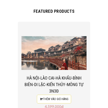
FEATURED PRODUCTS
HÀ NỘI-LÀO CAI-HÀ KHẨU-BÌNH
BIÊN-DI LẶC-KIẾN THỦY-MÔNG TỰ
3N3Đ
THÊM VÀO GIỎ HÀNG
4,599,000₫