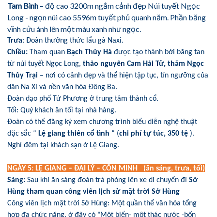
Tam Bình
– độ cao 3200m ngắm cảnh đẹp Núi tuyết Ngọc
Long - ngọn núi cao 5596m tuyết phủ quanh năm. Phần băng
vĩnh cửu ánh lên một màu xanh như ngọc.
Trưa
: Đoàn thưởng thức lẩu gà Naxi.
Chiều:
Tham quan
Bạch Thủy Hà
được tạo thành bởi băng tan
từ núi tuyết Ngọc Long,
thảo nguyên Cam Hải Tử, thăm Ngọc
Thủy Trại
– nơi có cảnh đẹp và thể hiện tập tục, tín ngưỡng của
dân Na Xi và nền văn hóa Đông Ba.
Đoàn dạo phố Tứ Phương ở trung tâm thành cổ.
Tối: Quý khách ăn tối tại nhà hàng.
Đoàn có thể đăng ký xem chương trình biểu diễn nghệ thuật
đặc sắc “
Lệ giang thiên cổ tình
“ (
chi phí tự túc, 350 tệ
).
Nghỉ đêm tại khách sạn ở Lệ Giang.
NGÀY 5: LỆ GIANG – ĐẠI LÝ – CÔN MINH (ăn sáng, trưa, tối)
Sáng:
Sau khi ăn sáng đoàn trả phòng lên xe di chuyển đi
Sở
Hùng tham quan công viên lịch sử mặt trời Sở Hùng
Công viên lịch mặt trời Sở Hùng: Một quần thể văn hóa tổng
hợp đa chức năng, ở đây có "Một biển- một thác nước -bốn