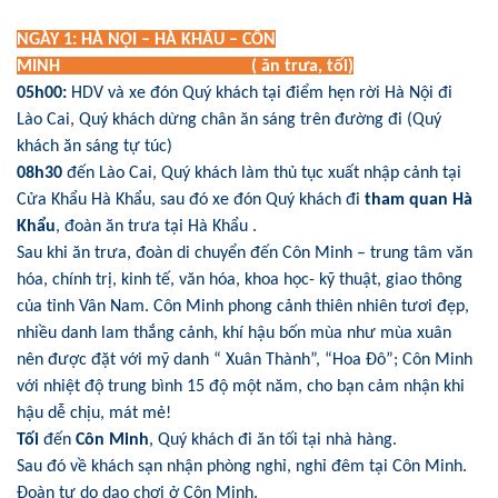
NGÀY 1: HÀ NỘI – HÀ KHẨU – CÔN
MINH ( ăn trưa, tối)
05h00:
HDV và xe đón Quý khách tại điểm hẹn rời Hà Nội đi
Lào Cai, Quý khách dừng chân ăn sáng trên đường đi (Quý
khách ăn sáng tự túc)
08h30
đến Lào Cai, Quý khách làm thủ tục xuất nhập cảnh tại
Cửa Khẩu Hà Khẩu, sau đó xe đón Quý khách đi
tham quan Hà
Khẩu
, đoàn ăn trưa tại Hà Khẩu .
Sau khi ăn trưa, đoàn di chuyển đến Côn Minh – trung tâm văn
hóa, chính trị, kinh tế, văn hóa, khoa học- kỹ thuật, giao thông
của tỉnh Vân Nam. Côn Minh phong cảnh thiên nhiên tươi đẹp,
nhiều danh lam thắng cảnh, khí hậu bốn mùa như mùa xuân
nên được đặt với mỹ danh “ Xuân Thành”, “Hoa Đô”; Côn Minh
với nhiệt độ trung bình 15 độ một năm, cho bạn cảm nhận khi
hậu dễ chịu, mát mẻ!
Tối
đến
Côn Minh
, Quý khách đi ăn tối tại nhà hàng.
Sau đó về khách sạn nhận phòng nghỉ, nghỉ đêm tại Côn Minh.
Đoàn tự do dạo chơi ở Côn Minh.