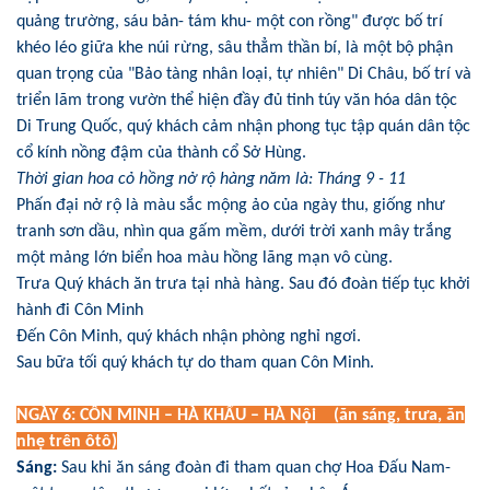
quảng trường, sáu bản- tám khu- một con rồng" được bố trí
khéo léo giữa khe núi rừng, sâu thẳm thần bí, là một bộ phận
quan trọng của "Bảo tàng nhân loại, tự nhiên" Di Châu, bố trí và
triển lãm trong vườn thể hiện đầy đủ tinh túy văn hóa dân tộc
Di Trung Quốc
, quý khách
cảm nhận phong tục tập quán dân tộc
cổ kính nồng đậm của thành cổ Sở Hùng.
Thời gian hoa cỏ hồng nở rộ hàng năm là: Tháng 9 - 11
Phấn đại nở rộ là màu sắc mộng ảo của ngày thu, giống như
tranh sơn dầu, nhìn qua gấm mềm, dưới trời xanh mây trắng
một mảng lớn biển hoa màu hồng lãng mạn vô cùng.
Trưa Quý khách ăn trưa tại nhà hàng. Sau đó đoàn tiếp tục khởi
hành đi Côn Minh
Đến Côn Minh, quý khách nhận phòng nghỉ ngơi.
Sau bữa tối quý khách tự do tham quan Côn Minh.
NGÀY 6: CÔN MINH – HÀ KHẨU – HÀ Nội (ăn sáng, trưa, ăn
nhẹ trên ôtô)
Sáng:
Sau khi ăn sáng đoàn đi tham quan chợ Hoa Đấu Nam-