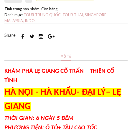
Tình trạng sản phẩm:
Còn hàng
Danh mục:
TOUR TRUNG QUỐC
,
TOUR THÁI, SINGAPORE -
MALAYSIA, INDO
,
Share
MÔ TẢ
KHÁM PHÁ LỆ GIANG CỔ TRẤN - THIÊN CỔ
TÌNH
HÀ NỘI - HÀ KHẨU- ĐẠI LÝ– LỆ
GIANG
THỜI GIAN: 6 NGÀY 5 ĐÊM
PHƯƠNG TIỆN: Ô TÔ+ TÀU CAO TỐC