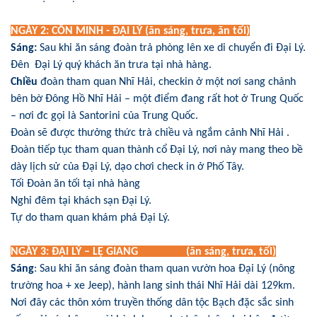
NGÀY 2: CÔN MINH - ĐẠI LÝ (ăn sáng, trưa, ăn tối)
Sáng:
Sau khi ăn sáng đoàn trả phòng lên xe di chuyển đi Đại Lý.
Đên Đại Lý quý khách ăn trưa tại nhà hàng.
Chiều
đoàn tham quan Nhĩ Hải, checkin ở một nơi sang chảnh
bên bờ Đông Hồ Nhĩ Hải – một điểm đang rất hot ở Trung Quốc
– nơi đc gọi là Santorini của Trung Quốc.
Đoàn sẽ được thưởng thức trà chiều và ngắm cảnh Nhĩ Hải .
Đoàn tiếp tục tham quan thành cổ Đại Lý, nơi này mang theo bề
dày lịch sử của Đại Lý, dạo chơi check in ở Phố Tây.
Tối Đoàn ăn tối tại nhà hàng
Nghỉ đêm tại khách sạn Đại Lý.
Tự do tham quan khám phá Đại Lý.
NGÀY 3: ĐẠI LÝ – LỆ GIANG (ăn sáng, trưa, tối)
Sáng
: Sau khi ăn sáng đoàn tham quan vườn hoa Đại Lý (nông
trường hoa + xe Jeep), hành lang sinh thái Nhĩ Hải dài 129km.
Nơi đây các thôn xóm truyền thống dân tộc Bạch đặc sắc sinh