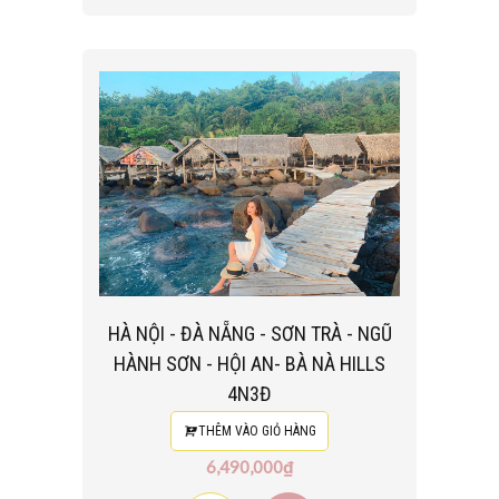
HÀ NỘI - ĐÀ NẴNG - SƠN TRÀ - NGŨ
HÀNH SƠN - HỘI AN- BÀ NÀ HILLS
4N3Đ
THÊM VÀO GIỎ HÀNG
6,490,000₫