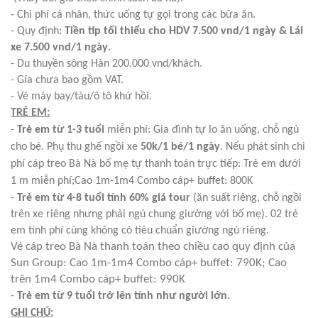
- Chi phí cá nhân, thức uống tự gọi trong các bữa ăn.
- Quy định:
Tiền tip tối thiểu cho HDV 7.500 vnd/1 ngày & Lái
xe 7.500 vnd/1 ngày
.
- Du thuyền sông Hàn 200.000 vnd/khách.
- Gía chưa bao gồm VAT.
- Vé máy bay/tàu/ô tô khứ hồi.
TRẺ EM:
-
Trẻ em từ 1-3 tuổi
miễn phí: Gia đình tự lo ăn uống, chỗ ngủ
cho bé. Phụ thu ghế ngồi xe
50k/1 bé/1 ngày
. Nếu phát sinh chi
phí cáp treo Bà Nà bố mẹ tự thanh toán trực tiếp: Trẻ em dưới
1 m miễn phí;Cao 1m-1m4 Combo cáp+ buffet: 800K
-
Trẻ em từ 4-8 tuổi tính 60% giá tour
(ăn suất riêng, chỗ ngồi
trên xe riêng nhưng phải ngủ chung giường với bố mẹ). 02 trẻ
em tính phí cũng không có tiêu chuẩn giường ngủ riêng.
Vé cáp treo Bà Nà thanh toán theo chiều cao quy định của
Sun Group: Cao 1m-1m4 Combo cáp+ buffet: 790K; Cao
trên 1m4 Combo cáp+ buffet: 990K
-
Trẻ em từ 9 tuổi trở lên tính như người lớn.
GHI CHÚ: