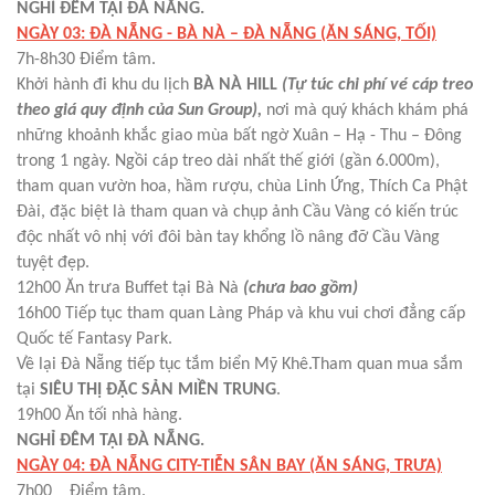
NGHỈ ĐÊM TẠI ĐÀ NẴNG.
NGÀY 03: ĐÀ NẴNG - BÀ NÀ – ĐÀ NẴNG (ĂN SÁNG, TỐI)
7h-8h30 Điểm tâm.
Khởi hành đi khu du lịch
BÀ NÀ HILL
(Tự túc chi phí vé cáp treo
theo giá quy định của Sun Group),
nơi mà quý khách khám phá
những khoảnh khắc giao mùa bất ngờ Xuân – Hạ - Thu – Đông
trong 1 ngày. Ngồi cáp treo dài nhất thế giới (gần 6.000m),
tham quan vườn hoa, hầm rượu, chùa Linh Ứng, Thích Ca Phật
Đài, đặc biệt là tham quan và chụp ảnh Cầu Vàng có kiến trúc
độc nhất vô nhị với đôi bàn tay khổng lồ nâng đỡ Cầu Vàng
tuyệt đẹp.
12h00 Ăn trưa Buffet tại Bà Nà
(chưa bao gồm)
16h00 Tiếp tục tham quan Làng Pháp và khu vui chơi đẳng cấp
Quốc tế Fantasy Park.
Về lại Đà Nẵng tiếp tục tắm biển Mỹ Khê.Tham quan mua sắm
tại
SIÊU THỊ ĐẶC SẢN MIỀN TRUNG
.
19h00 Ăn tối nhà hàng.
NGHỈ ĐÊM TẠI ĐÀ NẴNG.
NGÀY 04: ĐÀ NẴNG CITY-TIỄN SÂN BAY (ĂN SÁNG, TRƯA)
7h00 Điểm tâm.