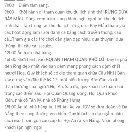
7h00 Điểm tâm sáng.
9h00 Khởi hành đi tham quan khu du lịch sinh thái
RỪNG DỪA
BẢY MẪU
. Dùng cơm trưa, chụp hình, nghỉ ngơi tại khu du lịch
sinh thái. Tập trung tại khu du lịch rừng dừa Bảy Mẫu tham gia
các hoạt động làm lưới đánh cá bằng cách truyền thống, câu
cá…Tham gia các trò chơi dân gian đạp niêu, đua thuyền, đua
thúng, thi câu cá, sasuke...
12h00 Ăn trưa nhà hàng
16h00 Khởi hành vào
HỘI AN THAM QUAN PHỐ CỔ
. Đây là phố
đèn lồng đẹp nhất vào ban đêm mang phong cách đậm chất
người Hoa. Quý khách sẽ có dịp tham quan chùa Cầu Nhật Bản,
xây dựng vào đầu thế kỷ 17, một biểu tượng độc đáo và rất
thân thương của người Hội An. Sau đó, quý khách sẽ thăm hai
trong các điểm sau: Hội Quán Quảng Đông, Hội Quán Phúc
Kiến, nhà cổ Tấn Ký, nhà cổ Phùng Hưng.
18h00 Ăn tối nhà hàng tại Hội An. Xe và HDV sẽ đưa đoàn về Đà
Nẵng theo cung đường ven biển. Quý khách có dịp ngắm nhìn
các resort, sân gôn cao cấp từ Hội An ra Đà Nẵng. Nhận phòng
khách sạn nghỉ ngơi.