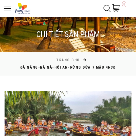
0
CHI TIẾT SẢN PHẨM
TRANG CHỦ
ĐÀ NẴNG-BÀ NÀ-HỘI AN-RỪNG DỪA 7 MẪU 4N3Đ