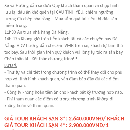
Xe và Hướng dẫn sẽ đưa Qúy khách tham quan và chụp hình
lưu lại dấu ấn khó quên tại CẦU TÌNH YÊU, chiêm ngưỡng
tượng Cá chép hóa rồng …Mua sắm quà tại siêu thị đặc sản
miền Trung.
11h30 Ăn trưa nhà hàng Đà Nẵng.
14h-17h Khung giờ trên tiễn khách tất cả các chuyến bay Đà
Nẵng. HDV hướng dẫn check-in VMB trên xe, khách tự làm thủ
tục bay. Sau thời gian trên quý khách vui lòng tự túc ra sân bay.
Chào thân ái. Kết thúc chương trình!!!
LƯU Ý:
- Thứ tự và chi tiết trong chương trình có thể thay đổi cho phù
hợp với tình hình khách quan, vẫn đảm bảo đầy đủ các điểm
tham quan.
- Công ty không hoàn tiền ăn cho khách bất kỳ trường hợp nào.
- Phí tham quan các điểm có trong chương trình-Không đi
không hoàn vé tham quan.
GIÁ TOUR KHÁCH SẠN 3*: 2.640.000VNĐ/ KHÁCH
GIÁ TOUR KHÁCH SẠN 4*: 2.900.000VNĐ/1