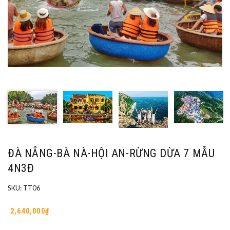
ĐÀ NẴNG-BÀ NÀ-HỘI AN-RỪNG DỪA 7 MẪU
4N3Đ
SKU:
TT06
2,640,000₫