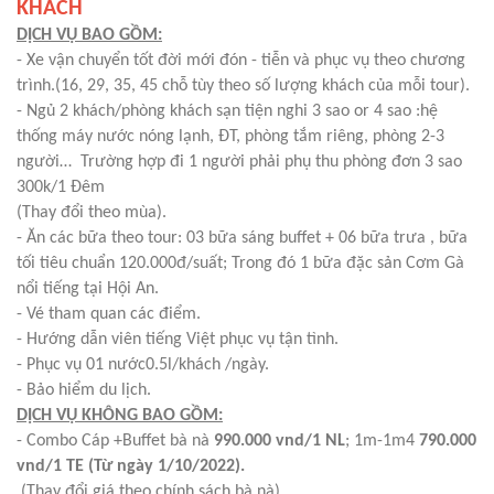
KHÁCH
DỊCH VỤ BAO GỒM:
- Xe vận chuyển tốt đời mới đón - tiễn và phục vụ theo chương
trình.(16, 29, 35, 45 chỗ tùy theo số lượng khách của mỗi tour).
- Ngủ 2 khách/phòng khách sạn tiện nghi 3 sao or 4 sao :hệ
thống máy nước nóng lạnh, ĐT, phòng tắm riêng, phòng 2-3
người… Trường hợp đi 1 người phải phụ thu phòng đơn 3 sao
300k/1 Đêm
(Thay đổi theo mùa).
- Ăn các bữa theo tour: 03 bữa sáng buffet + 06 bữa trưa , bữa
tối tiêu chuẩn 120.000đ/suất; Trong đó 1 bữa đặc sản Cơm Gà
nổi tiếng tại Hội An.
- Vé tham quan các điểm.
- Hướng dẫn viên tiếng Việt phục vụ tận tình.
- Phục vụ 01 nước0.5l/khách /ngày.
- Bảo hiểm du lịch.
DỊCH VỤ KHÔNG BAO GỒM:
- Combo Cáp +Buffet bà nà
990.000 vnd/1 NL
; 1m-1m4
790.000
vnd/1 TE (Từ ngày 1/10/2022).
(Thay đổi giá theo chính sách bà nà).