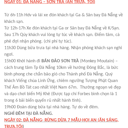
NGÀY 01: ĐÀ NẴNG – SƠN TRÀ (ĂN TRƯA, TỐI
)
Từ 6h-11h Hdv và lái xe đón khách tại Ga & Sân bay Đà Nẵng về
khách sạn.
Từ 12h-17h Xe đón khách tại Ga or Sân bay Đà Nẵng về K/Sạn.
Sau 17h Qúy khách vui lòng tự túc về khách sạn. Điểm tâm, cà
phê đợi nhận phòng. (chi phí tự túc).
11h30 Dùng bữa trưa tại nhà hàng. Nhận phòng khách sạn nghỉ
ngơi.
15h00 Khởi hành đi
BÁN ĐẢO SƠN TRÀ
(Monkey Moutain) –
cách trung tâm Tp Đà Nẵng 10km về hướng Đông Bắc, là bức
bình phong che chắn bão gió cho Thành phố Đà Nẵng. Quý
khách Viếng chùa Linh Ứng, chiêm ngưỡng Tượng Phật Quan
Thế Âm Bồ Tát cao nhất Việt Nam 67m. Thưởng ngoạn vẻ đẹp
và dạo chơi biển Mỹ Khê (Được tạp chí Forbes bình chọn là 1
trong 6 bãi biển quyến rũ nhất hành tinh).
19h00 Đoàn dùng bữa tại nhà hàng. Tự do về đêm.
NGHỈ ĐÊM TẠI ĐÀ NẴNG.
NGÀY 02: ĐÀ NẴNG- RỪNG DỪA 7 MẪU-HỘI AN (ĂN SÁNG,
TRƯA,TỐI
)