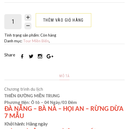
THÊM VÀO GIỎ HÀNG
Tình trạng sản phẩm:
Còn hàng
Danh mục:
Tour Miền Biển
,
Share
MÔ TẢ
Chương trình du lịch
THIÊN ĐƯỜNG MIỀN TRUNG
Phương tiện: Ô tô – 04 Ngày/03 Đêm
ĐÀ NẴNG – BÀ NÀ – HỘI AN – RỪNG DỪA
7 MẪU
Khởi hành: Hằng ngày