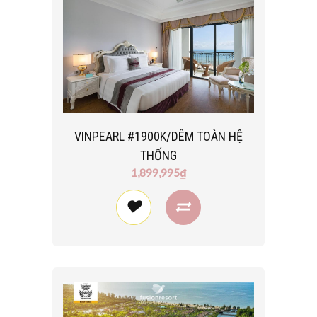
VINPEARL #1900K/DÊM TOÀN HỆ
THỐNG
1,899,995₫