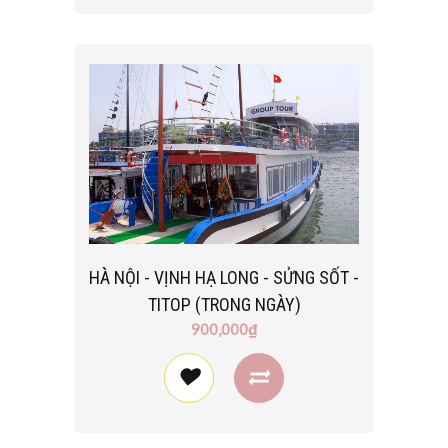
HÀ NỘI - VỊNH HẠ LONG - SỬNG SỐT -
TITOP (TRONG NGÀY)
900,000₫