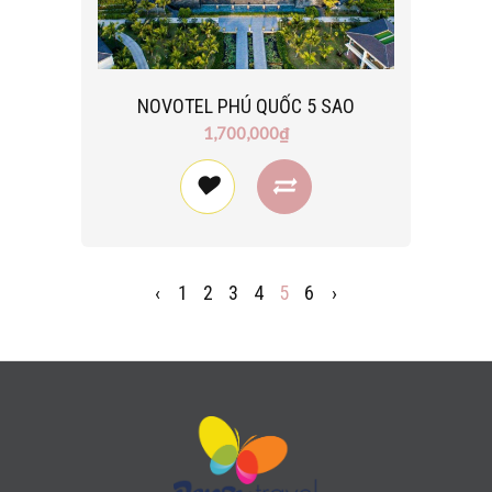
NOVOTEL PHÚ QUỐC 5 SAO
1,700,000₫
‹
1
2
3
4
5
6
›