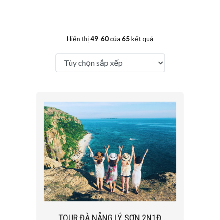
Hiển thị
49
-
60
của
65
kết quả
TOUR ĐÀ NẴNG LÝ SƠN 2N1Đ